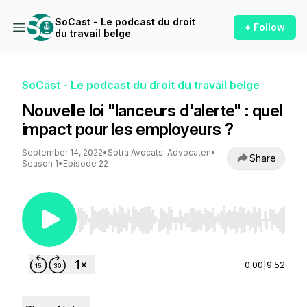
SoCast - Le podcast du droit
+ Follow
du travail belge
SoCast - Le podcast du droit du travail belge
Nouvelle loi "lanceurs d'alerte" : quel
impact pour les employeurs ?
September 14, 2022
•
Sotra Avocats-Advocaten
•
Share
Season 1
•
Episode 22
Use Left/Right to seek, Home/End to jump to st
0:00
|
9:52