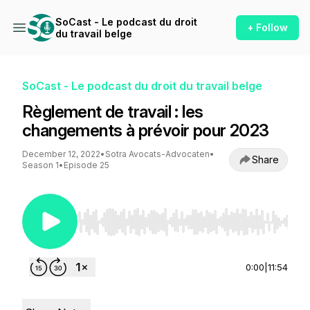
SoCast - Le podcast du droit
+ Follow
du travail belge
SoCast - Le podcast du droit du travail belge
Règlement de travail : les
changements à prévoir pour 2023
December 12, 2022
•
Sotra Avocats-Advocaten
•
Share
Season 1
•
Episode 25
Use Left/Right to seek, Home/End to jump to st
0:00
|
11:54