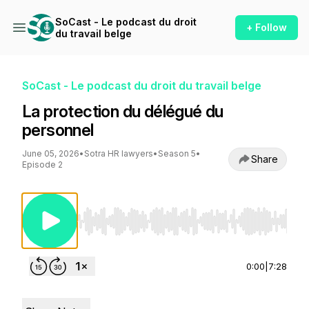
SoCast - Le podcast du droit
+ Follow
du travail belge
SoCast - Le podcast du droit du travail belge
La protection du délégué du
personnel
June 05, 2026
•
Sotra HR lawyers
•
Season 5
•
Share
Episode 2
Use Left/Right to seek, Home/End to jump to st
0:00
|
7:28